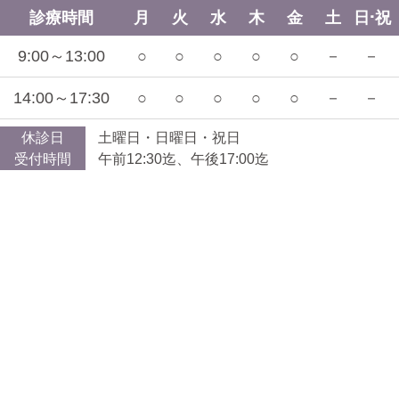
診療時間
月
火
水
木
金
土
日･祝
9:00～13:00
○
○
○
○
○
－
－
14:00～17:30
○
○
○
○
○
－
－
休診日
土曜日・日曜日・祝日
受付時間
午前12:30迄、午後17:00迄