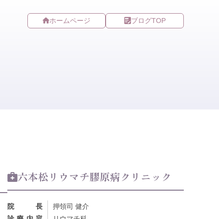
ホームページ
ブログTOP
六本松リウマチ膠原病クリニック
院長
押領司 健介
診療内容
リウマチ科