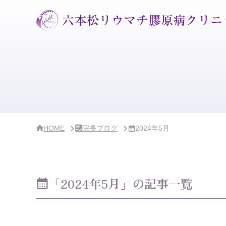
サ
イ
ド
バ
ー・
ク
リ
ニ
ッ
ク
概
要
HOME
院長ブログ
2024年5月
「2024年5月」の記事一覧