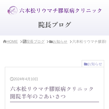
サ
イ
ド
バ
ー・
院長ブログ
ク
リ
ニ
ッ
HOME
院長ブログ
お知らせ
六本松リウマチ膠原病
ク
概
要
お知らせ
2024年4月10日
六本松リウマチ膠原病クリニック
開院半年のごあいさつ